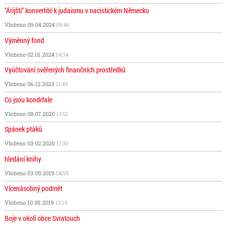
"Árijští" konvertité k judaismu v nacistickém Německu
Vloženo 09.04.2024
09:46
Výměnný fond
Vloženo 02.01.2024
14:34
Vyúčtování svěřených finančních prostředků
Vloženo 06.12.2023
11:49
Co jsou kondrfale
Vloženo 08.07.2020
13:51
Spánek ptáků
Vloženo 03.02.2020
11:30
hledání knihy
Vloženo 03.09.2019
04:55
Vícenásobný podmět
Vloženo 10.05.2019
13:19
Boje v okolí obce Svratouch