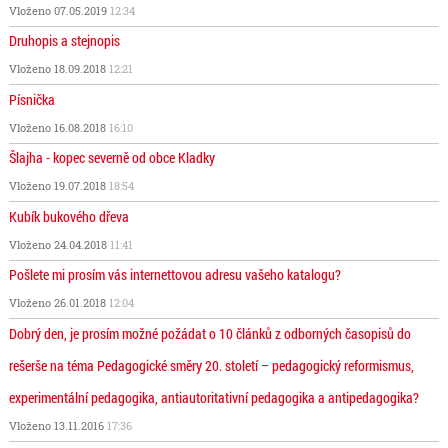
Vloženo 07.05.2019
12:34
Druhopis a stejnopis
Vloženo 18.09.2018
12:21
Písnička
Vloženo 16.08.2018
16:10
Šlajha - kopec severně od obce Kladky
Vloženo 19.07.2018
18:54
Kubík bukového dřeva
Vloženo 24.04.2018
11:41
Pošlete mi prosím vás internettovou adresu vašeho katalogu?
Vloženo 26.01.2018
12:04
Dobrý den, je prosím možné požádat o 10 článků z odborných časopisů do
rešerše na téma Pedagogické směry 20. století – pedagogický reformismus,
experimentální pedagogika, antiautoritativní pedagogika a antipedagogika?
Vloženo 13.11.2016
17:36