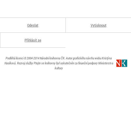
Odeslat
Vytisknout
Přihlásit se
Podléhá licenci
© 2004-2014
Národní knihovna ČR
. Autor grafického návrhu webu Kristýna
Hasíková.
Rozvoj služby Ptejte se knihovny byl uskutečněn za finanční podpory Ministerstva
kultury