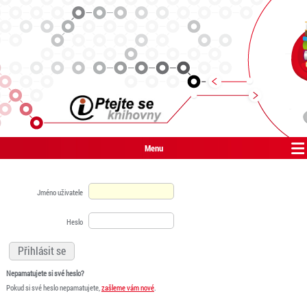
Menu
Jméno uživatele
Heslo
Nepamatujete si své heslo?
Pokud si své heslo nepamatujete,
zašleme vám nové
.