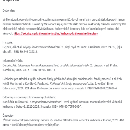
Dobrý den,
ač literatura k oboru knihovnictví je zajímavá a rozmanitá, dovolíme si Vám pro začátek doporučit jenom
několik základních titulů. Pokud by Vás obor zaujal, můžete dále prozkoumat fondy Národní knihovny ČR,
elektronické zdroje nebo navštívit Knihovnu knihovnické literatury, kde se Vám kolegové budou rádi
věnovat:
https://ipk.nkp.cz/knihovnicky-institut/knihovna-knihovnicke-literatury
Historie:
Cejpek, Jiří et al.
Dějiny knihoven a knihovnictví
. 2., dopl. vyd. V Praze: Karolinum, 2002. 247 s., [8] s.
obr. příl. ISBN 80-246-0323-3.
Informační věda:
Cejpek, Jiří.
Informace, komunikace a myšlení: úvod do informační vědy
. 2., přeprac. vyd. Praha:
Karolinum, 2005. 233 s. ISBN 80-246-1037-X.
Učebnice pro střední a vyšší odborné školy, přehledně shrnující problematiku fondů, procesů a služeb:
Krčál, Martin, ed. a Kovářová, Pavla, ed.
Knihovnické fondy, procesy a služby
. 2. vydání. Brno:
Citace.com, 2024. 124 stran. Knihovnictví a informační vědy; svazek 1. ISBN 978-80-88230-01-4.
Odbornější sborníky z knihovnických oblastí:
Katuščák, Dušan et al.
Kompendium knihovnictví
. První vydání. Ostrava: Moravskoslezská vědecká
knihovna v Ostravě, 2022-2024. 3 svazky. ISBN 978-80-7054-306-1.
Časopisy:
Čtenář: měsíčník pro knihovny. Ročník 75
. Kladno: Středočeská vědecká knihovna v Kladně, 2023. 468
stran, 44 nečíslovaných stran obrazových příloh.