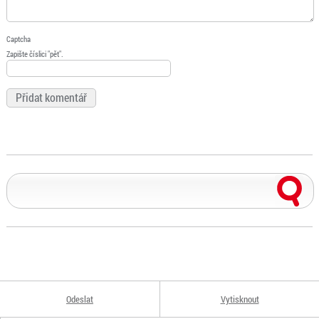
Captcha
Zapište číslici "pět".
Odeslat
Vytisknout