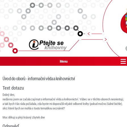
Menu
Úvod do oborů - informační věda a knihovnictví
Text dotazu
Dobrý den,
nedávno jsem se začala zajímat o informační vědu a knihovnictví. Vůbec se v těchto oborech neorientuji,
a tak bych Vás ráda požádala, zda byste mi doporučili nějaké odborné knihy (pokud možno žádné bichle),
skrz které bych se mohla s touto tematikou seznámit?
Moc děkuji a přeji krásný zbytek dne
Odpověď