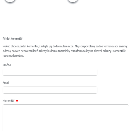
Přidat komentář
Pokud chcete přidat komentář, zadejte jej do formuláře níže. Nejsou povoleny žádné formátovací značky.
Adresy na web nebo emailové adresy budou automaticky transformovány na aktivní odkazy. Komentáře
jsou moderovány.
Jméno
Email
Komentář