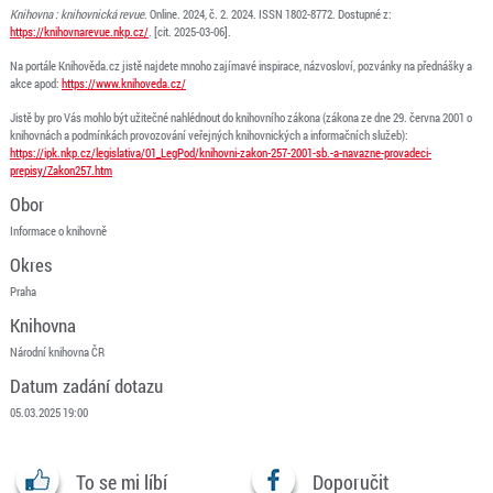
Knihovna : knihovnická revue
. Online. 2024, č. 2. 2024. ISSN 1802-8772. Dostupné z:
https://knihovnarevue.nkp.cz/
. [cit. 2025-03-06].
Na portále Knihověda.cz jistě najdete mnoho zajímavé inspirace, názvosloví, pozvánky na přednášky a
akce apod:
https://www.knihoveda.cz/
Jistě by pro Vás mohlo být užitečné nahlédnout do knihovního zákona (zákona ze dne 29. června 2001 o
knihovnách a podmínkách provozování veřejných knihovnických a informačních služeb):
https://ipk.nkp.cz/legislativa/01_LegPod/knihovni-zakon-257-2001-sb.-a-navazne-provadeci-
prepisy/Zakon257.htm
Obor
Informace o knihovně
Okres
Praha
Knihovna
Národní knihovna ČR
Datum zadání dotazu
05.03.2025 19:00
To se mi líbí
Doporučit