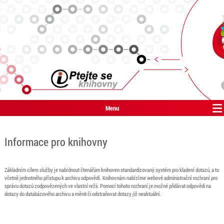
Menu
Informace pro knihovny
Základním cílem služby je nabídnout čtenářům knihoven standardizovaný systém pro kladení dotazů, a to
včetně jednotného přístupu k archivu odpovědí. Knihovnám nabízíme webové administrační rozhraní pro
správu dotazů zodpovězených ve vlastní režii. Pomocí tohoto rozhraní je možné přidávat odpovědi na
dotazy do databázového archivu a měnit či odstraňovat dotazy již neaktuální.