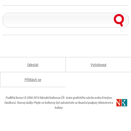
Odeslat
Vytisknout
Přihlásit se
Podléhá licenci
© 2004-2014
Národní knihovna ČR
. Autor grafického návrhu webu Kristýna
Hasíková.
Rozvoj služby Ptejte se knihovny byl uskutečněn za finanční podpory Ministerstva
kultury