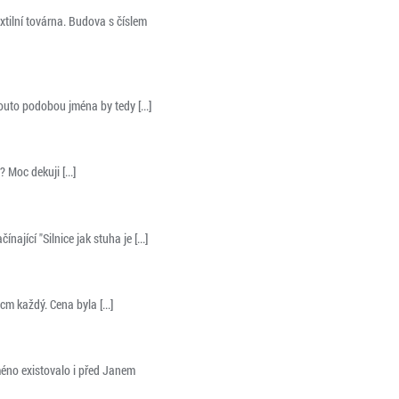
xtilní továrna. Budova s číslem
outo podobou jména by tedy [...]
Moc dekuji [...]
ající "Silnice jak stuha je [...]
m každý. Cena byla [...]
méno existovalo i před Janem