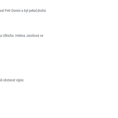
val Petr Donini a byl pekař,druhá
a Ullricha. Helena Janišová ve
i obstarat výpis: