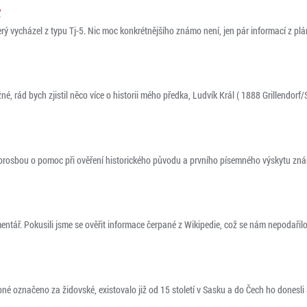
y
terý vycházel z typu Tj-5. Nic moc konkrétnějšího známo není, jen pár informací z pl
é, rád bych zjistil něco více o historii mého předka, Ludvík Král ( 1888 Grillendorf
prosbou o pomoc při ověření historického původu a prvního písemného výskytu znám
ntář. Pokusili jsme se ověřit informace čerpané z Wikipedie, což se nám nepodařilo
né označeno za židovské, existovalo již od 15 století v Sasku a do Čech ho donesli S