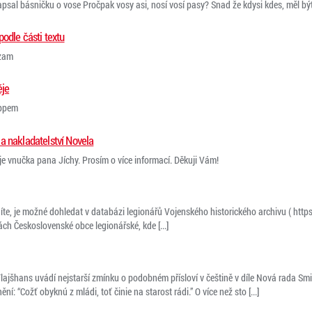
sal básničku o vose Pročpak vosy asi, nosí vosí pasy? Snad že kdysi kdes, měl být v
podle části textu
azam
ěje
eppem
a nakladatelství Novela
je vnučka pana Jíchy. Prosím o více informací. Děkuji Vám!
díte, je možné dohledat v databázi legionářů Vojenského historického archivu ( ht
h Československé obce legionářské, kde [...]
ajšhans uvádí nejstarší zmínku o podobném přísloví v češtině v díle Nová rada Smi
ní: “Cožť obyknú z mládi, toť činie na starost rádi.” O více než sto [...]