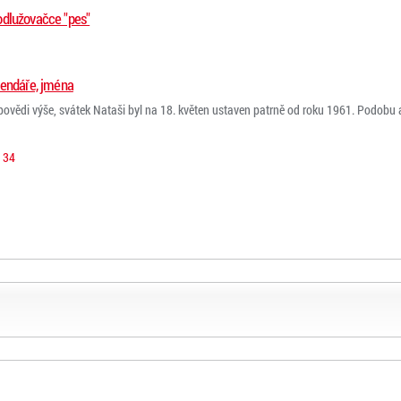
odlužovačce "pes"
lendáře, jména
povědi výše, svátek Nataši byl na 18. květen ustaven patrně od roku 1961. Podobu a 
34