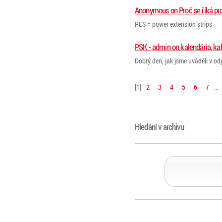
Anonymous on Proč se říká pr
PES = power extension strips
PSK - admin on kalendária, ka
Dobrý den, jak jsme uváděli v od
[
1
]
2
3
4
5
6
7
...
Hledání v archivu