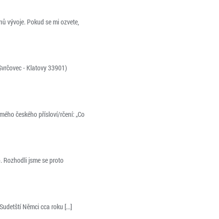
ánů vývoje. Pokud se mi ozvete,
/Svrčovec - Klatovy 33901)
ého českého přísloví/rčení: „Co
. Rozhodli jsme se proto
udetští Němci cca roku [...]