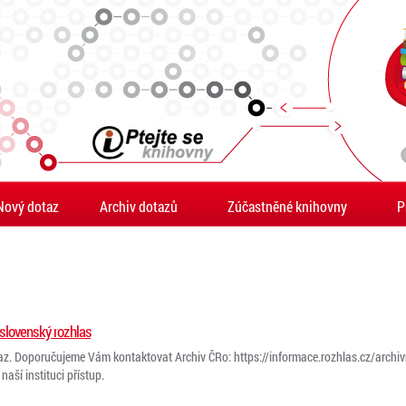
Nový dotaz
Archiv dotazů
Zúčastněné knihovny
P
slovenský rozhlas
az. Doporučujeme Vám kontaktovat Archiv ČRo: https://informace.rozhlas.cz/arch
ší instituci přístup.