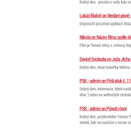
Dobrý den, prosím o radu kdo nap
Lukáš Bialoň on hledání písně 
Doporučit používat aplikaci Sh
Nikola on Název filmu podle d
Film je Temné stíny s Johnny D
Daniel Svoboda on Joža Jícha 
Dobrý den, moje babička Milena 
PSK - admin on Pěší pluk č. 11
Dobrý den, informace, které uvá
vha/ ) nebo na webových stránkác
PSK - admin on Původ rčení
Dobrý den, jazykovědec Václav Fl
století, kde se nachází v tomto zně