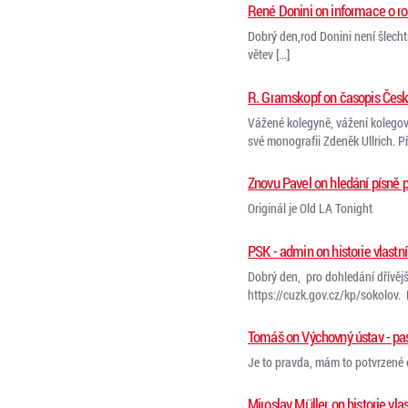
René Donini on informace o ro
Dobrý den,rod Donini není šlecht
větev [...]
R. Gramskopf on časopis Česk
Vážené kolegyně, vážení kolegov
své monografii Zdeněk Ullrich. Pří
Znovu Pavel on hledání písně p
Originál je Old LA Tonight
PSK - admin on historie vlastn
Dobrý den, pro dohledání dřívějš
https://cuzk.gov.cz/kp/sokolov. N
Tomáš on Výchovný ústav - pa
Je to pravda, mám to potvrzené o
Miroslav Müller on historie vla