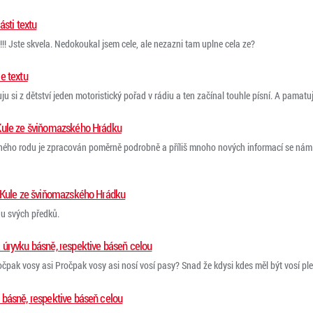
ásti textu
a!!! Jste skvela. Nedokoukal jsem cele, ale nezazni tam uplne cela ze?
e textu
 si z dětství jeden motoristický pořad v rádiu a ten začínal touhle písní. A pamatuju 
Kule ze šviňomazského Hrádku
ého rodu je zpracován poměrně podrobně a příliš mnoho nových informací se nám ji
d Kule ze šviňomazského Hrádku
du svých předků.
úryvku básně, respektive báseň celou
čpak vosy asi Pročpak vosy asi nosí vosí pasy? Snad že kdysi kdes měl být vosí ples.
básně, respektive báseň celou