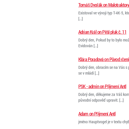
Tomáš Dvořák on Malotraktor
Existoval ve vývoji typ T-4K-5, k
[...]
Adrian Král on Pěší pluk č. 11
Dobrý den, Pokud by to bylo možn
Evidován [...]
Klára Poradová on Původ rčení
Dobrý den, obracím se na Vás s 
se v mládí [...]
PSK - admin on Příjmení Antl
Dobrý den, děkujeme za Váš kome
původní odpověď upravit. [...]
Adam on Příjmení Antl
jméno Hauptvogel je v textu chyb