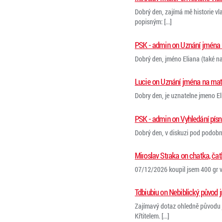
Dobrý den, zajímá mě historie vla
popisným: [...]
PSK - admin on Uznání jména 
Dobrý den, jméno Eliana (také na
Lucie on Uznání jména na mat
Dobry den, je uznatelne jmeno Eli
PSK - admin on Vyhledání písn
Dobrý den, v diskuzi pod podobným 
Miroslav Straka on chatka, čat
07/12/2026 koupil jsem 400 gr ve
Tdbiubiu on Nebiblický původ j
Zajímavý dotaz ohledně původu j
Křtitelem. [...]