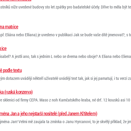
stníků níže uvedené budovy sto let zpátky pro badatelské účely. Dříve to měla být te
na matrice
př. Eliána nebo Elliana) je uvedeno v publikaci Jak se bude vaše dítě jmenovat?, s t
rice
sabel? A jestli ano, tak s jednim L nebo se dvema nebo oboje? A Eliana nebo Eliena? 
ě podle textu
dotazem uvádějí někteří uživatelé uvádějí text tak, jak si jej pamatují, i tu verzi začín
ka (ruská konzerva)
 sklenici od firmy CEPA. Maso z noh Kamčatského kraba, né drť. 12 kousků asi 10 c
ména Jan a jeho nejstarší nositelé (před Janem Křtitelem)
ména Jan! Velmi mě zaujala ta zmínka o Janu Hyrcanovi, to je skvělý příklad, že j