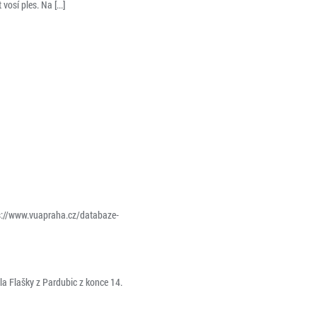
osí ples. Na [...]
tps://www.vuapraha.cz/databaze-
la Flašky z Pardubic z konce 14.