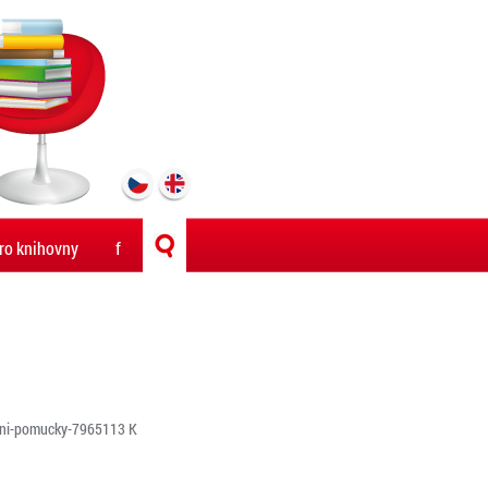
ro knihovny
f
ivni-pomucky-7965113 K