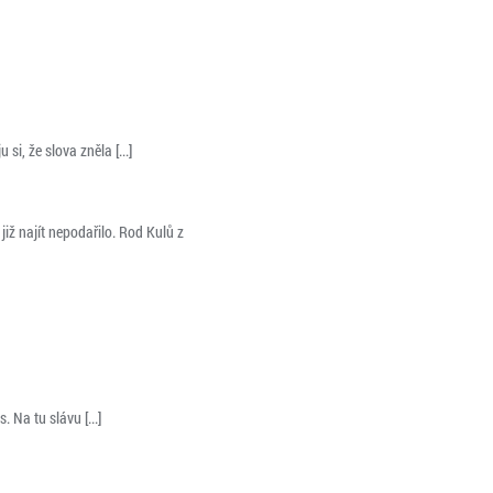
si, že slova zněla [...]
ž najít nepodařilo. Rod Kulů z
 Na tu slávu [...]