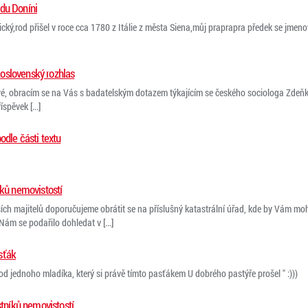
du Doníni
ický,rod přišel v roce cca 1780 z Itálie z města Siena,můj praprapra předek se jmeno
oslovenský rozhlas
é, obracím se na Vás s badatelským dotazem týkajícím se českého sociologa Zdeňk
spěvek [...]
odle části textu
íků nemovistostí
ích majitelů doporučujeme obrátit se na příslušný katastrální úřad, kde by Vám mohl
ám se podařilo dohledat v [...]
sťák
d jednoho mladíka, který si právě tímto pasťákem U dobrého pastýře prošel " :)))
stníků nemovistostí