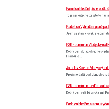
Kamil on hledání písně podle č
To je neskutecne, ze jste to nasl
Radek on Vyhledání písně podl
Jsem už starý člověk, ale pamatuju
PSK - admin on Vladycký rod 
Dobrý den, dotaz ohledně uveden
Hrádku je [...]
Jaroslav Kule on Vladycký ro
Prosím o další podrobnosti o ru
PSK - admin on hledám autora 
Dobrý den, celá básnička zní: Pro
Bada on hledám autora úryvku 