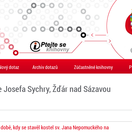
Nový dotaz
Archiv dotazů
Zúčastněné knihovny
P
e Josefa Sychry, Žďár nad Sázavou
v době, kdy se stavěl kostel sv. Jana Nepomuckého na