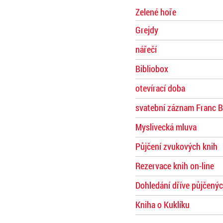
Zelené hoře
Grejdy
nářečí
Bibliobox
otevírací doba
svatební záznam Franc B
Myslivecká mluva
Půjčení zvukových knih
Rezervace knih on-line
Dohledání dříve půjčenýc
Kniha o Kuklíku