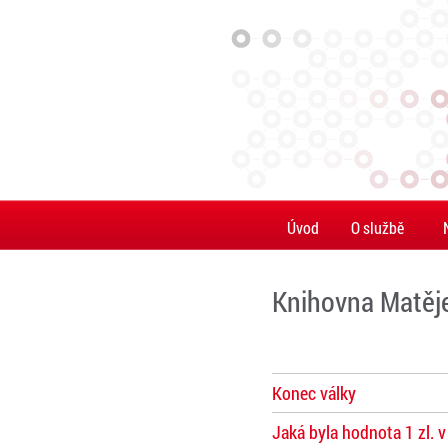
Úvod
O službě
Knihovna Matěj
Konec války
Jaká byla hodnota 1 zl. 