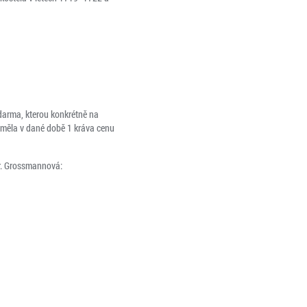
zdarma, kterou konkrétně na
y měla v dané době 1 kráva cenu
r. Grossmannová: