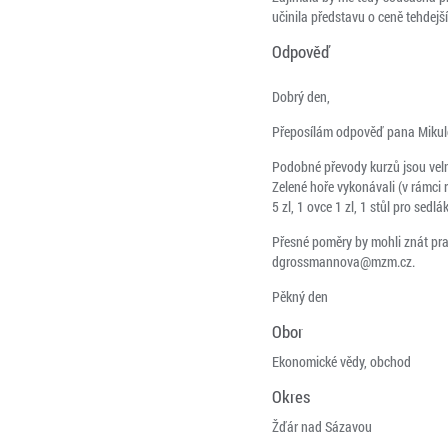
učinila představu o ceně tehdejš
Odpověď
Dobrý den,
Přeposílám odpověď pana Mikule
Podobné převody kurzů jsou velmi
Zelené hoře vykonávali (v rámci 
5 zl, 1 ovce 1 zl, 1 stůl pro sedlák
Přesné poměry by mohli znát pr
dgrossmannova@mzm.cz.
Pěkný den
Obor
Ekonomické vědy, obchod
Okres
Žďár nad Sázavou