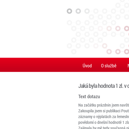
Úvod
O službě
Jaká byla hodnota 1 zl. v
Text dotazu
Na začátku prázdnin jsem navštív
Zakoupila jsem si publikaci Pou
záznamy o výplatách za řemeslné
povědomí o dnešní hodnotě 1 zlat
Zajímala by mě tedy současná při