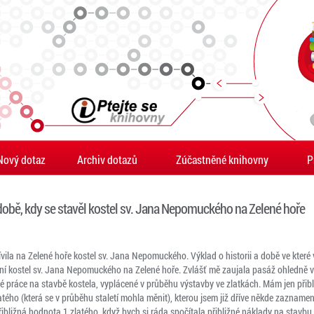
Nový dotaz
Archiv dotazů
Zúčastněné knihovny
P
 době, kdy se stavěl kostel sv. Jana Nepomuckého na Zelené hoře
ila na Zelené hoře kostel sv. Jana Nepomuckého. Výklad o historii a době ve které 
tní kostel sv. Jana Nepomuckého na Zelené hoře. Zvlášť mě zaujala pasáž ohledně 
 práce na stavbě kostela, vyplácené v průběhu výstavby ve zlatkách. Mám jen přibl
ého (která se v průběhu staletí mohla měnit), kterou jsem již dříve někde zaznamena
bližná hodnota 1 zlatého, když bych si ráda spočítala přibližné náklady na stavbu