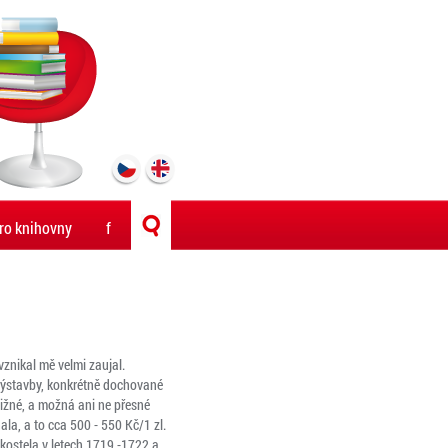
ro knihovny
f
vznikal mě velmi zaujal.
výstavby, konkrétně dochované
ižné, a možná ani ne přesné
la, a to cca 500 - 550 Kč/1 zl.
 kostela v letech 1719 -1722 a