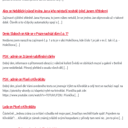
Alex on Nebiblický původ jména Jan a jeho nejstarší nositelé (před Janem Křtitelem)
Zajímavé zjištění ohledně Jana Hyrcana, to jsem vůbec netušil, že se jméno Jan objevovalo už v takové
době. Člověk si to vždycky automaticky spojí s [...]
Denis Slaboch on Kde se v Praze nachází dům č.p. 1?
Nedávno jsem narazil na zajímavé č.p. 1 a to je v ulici Holečkova, kde číslo 1 je jak v ev.č. tak i č.p. -
Holečkova [...]
PSK - admin on Zcizené rudolfinské sbírky
Dobrý den, informace o přítomnosti obrazů z válečné kořisti Švédů ve sbírkách muzeí a galerií v Berlíně
jsme nedohledali. Přesný přehled o osudu všech děl, [...]
PSK - admin on Píseň o Křivoklátu
Dobrý den, píseň dle Vámi uvedeného textu se jmenuje Výlet na Křivoklát a celý text se nachází např. na
https://pisnicky-akordy.cz/slapeto/vylet-na-krivoklat. Písnička pak zde:
https://www.youtube.com/watch?v=TOTUiVLPZ0U. Písnička [...]
Lada on Píseň o Křivoklátu
Částečně:,,Jednou zrána za svítání vzbudila mě moje paní,,Snad bys nechtěl Karle spát!.Pojedem na
Křivoklát"!....Křivoklát je zámek známý,zvláště svými hospodami.z přírody tam není nic..jen to pívo [...]