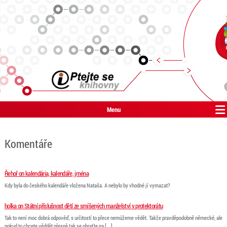
Menu
Komentáře
Řehoř on kalendária, kalendáře, jména
Kdy byla do českého kalendáře vložena Nataša. A nebylo by vhodné jí vymazat?
holka on Státní příslušnost dětí ze smíšených manželství v protektorátu
Tak to není moc dobrá odpověď, s určitostí to přece nemůžeme vědět. Takže pravděpodobně německé, ale
pokud to chcete věddět přesně tak se obraťte na [...]