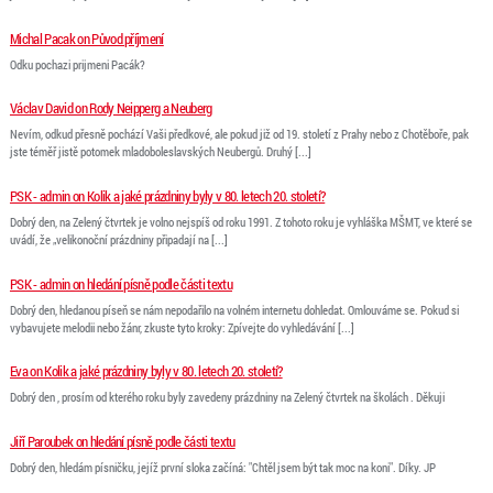
Michal Pacak on Původ příjmení
Odku pochazi prijmeni Pacák?
Václav David on Rody Neipperg a Neuberg
Nevím, odkud přesně pochází Vaši předkové, ale pokud již od 19. století z Prahy nebo z Chotěboře, pak
jste téměř jistě potomek mladoboleslavských Neubergů. Druhý [...]
PSK - admin on Kolik a jaké prázdniny byly v 80. letech 20. století?
Dobrý den, na Zelený čtvrtek je volno nejspíš od roku 1991. Z tohoto roku je vyhláška MŠMT, ve které se
uvádí, že „velikonoční prázdniny připadají na [...]
PSK - admin on hledání písně podle části textu
Dobrý den, hledanou píseň se nám nepodařilo na volném internetu dohledat. Omlouváme se. Pokud si
vybavujete melodii nebo žánr, zkuste tyto kroky: Zpívejte do vyhledávání [...]
Eva on Kolik a jaké prázdniny byly v 80. letech 20. století?
Dobrý den , prosím od kterého roku byly zavedeny prázdniny na Zelený čtvrtek na školách . Děkuji
Jiří Paroubek on hledání písně podle části textu
Dobrý den, hledám písničku, jejíž první sloka začíná: "Chtěl jsem být tak moc na koni". Díky. JP