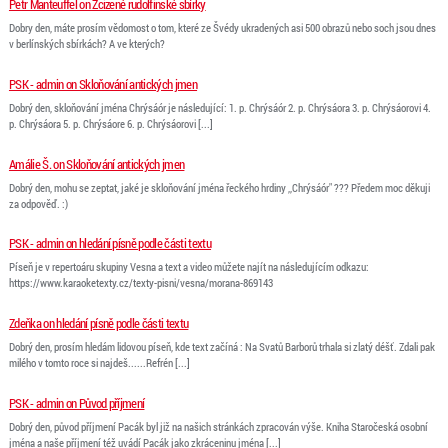
Petr Manteuffel on Zcizené rudolfinské sbírky
Dobry den, máte prosím vědomost o tom, které ze Švédy ukradených asi 500 obrazů nebo soch jsou dnes
v berlínských sbírkách? A ve kterých?
PSK - admin on Skloňování antických jmen
Dobrý den, skloňování jména Chrýsáór je následující: 1. p. Chrýsáór 2. p. Chrýsáora 3. p. Chrýsáorovi 4.
p. Chrýsáora 5. p. Chrýsáore 6. p. Chrýsáorovi [...]
Amálie Š. on Skloňování antických jmen
Dobrý den, mohu se zeptat, jaké je skloňování jména řeckého hrdiny ,,Chrýsáór" ??? Předem moc děkuji
za odpověď. :)
PSK - admin on hledání písně podle části textu
Píseň je v repertoáru skupiny Vesna a text a video můžete najít na následujícím odkazu:
https://www.karaoketexty.cz/texty-pisni/vesna/morana-869143
Zdeňka on hledání písně podle části textu
Dobrý den, prosím hledám lidovou píseň, kde text začíná : Na Svatů Barborů trhala si zlatý déšť. Zdali pak
milého v tomto roce si najdeš......Refrén [...]
PSK - admin on Původ příjmení
Dobrý den, původ příjmení Pacák byl již na našich stránkách zpracován výše. Kniha Staročeská osobní
jména a naše příjmení též uvádí Pacák jako zkráceninu jména [...]