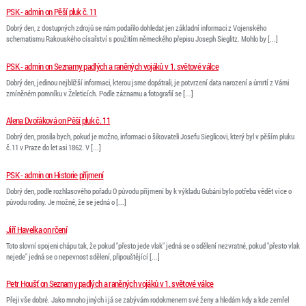
PSK - admin on Pěší pluk č. 11
Dobrý den, z dostupných zdrojů se nám podařilo dohledat jen základní informaci z Vojenského
schematismu Rakouského císařství s použitím německého přepisu Joseph Sieglitz. Mohlo by [...]
PSK - admin on Seznamy padlých a raněných vojáků v 1. světové válce
Dobrý den, jedinou nejbližší informaci, kterou jsme dopátrali, je potvrzení data narození a úmrtí z Vámi
zmíněném pomníku v Želeticích. Podle záznamu a fotografií se [...]
Alena Dvořáková on Pěší pluk č. 11
Dobrý den, prosila bych, pokud je možno, informaci o šikovateli Josefu Sieglicovi, který byl v pěším pluku
č.11 v Praze do let asi 1862. V [...]
PSK - admin on Historie příjmení
Dobrý den, podle rozhlasového pořadu O původu příjmení by k výkladu Gubáni bylo potřeba vědět více o
původu rodiny. Je možné, že se jedná o [...]
Jiří Havelka on rčení
Toto slovní spojeni chápu tak, že pokud "přesto jede vlak" jedná se o sdělení nezvratné, pokud "přesto vlak
nejede" jedná se o nepevnost sdělení, připouštějící [...]
Petr Houšť on Seznamy padlých a raněných vojáků v 1. světové válce
Přeji vše dobré. Jako mnoho jiných i já se zabývám rodokmenem své ženy a hledám kdy a kde zemřel