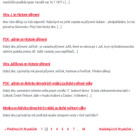
manželčin praděda Ignác Vaculík nar.16.7.1877 v [...]
Věra J. on Historie příjmení
Moc Vám děkuji za Vaši odpověď. Ráda bych se ještě zeptala na příjmení Gubáni – předpokládám, že má
původ na Slovensku. Přeji Vám hezký den. [...]
PSK - admin on Historie příjmení
Dobrý den, příjmení Juříček - je varianta příjmení Juřík, které se odvozuje z Juří, to je východomoravská
nářeční podoba jména Jiří. Další varianty jsou například [...]
Věra Juříčková on Historie příjmení
Dobrý den, zajímal by mě původ příjmení Juříček, Hartman a Pavlíček. Předem děkuji.
PSK - admin on Aktivita německých vojáků za druhé světové války
Dobrý den, samotným městem měla projet vozidla 17. tankové divize. Ta byla zdokumentována také v
Cotkytli, České Třebové, dále v Hradci Králové a Čáslavi. Vzhledem [...]
Monika on Aktivita německých vojáků za druhé světové války
Dobrý den,zajímalo by mě jestli byli nejake ústupové cesty v Ústí nad Orlicí?
« Předchozích 30 položek
1
[
2
]
3
4
5
6
7
...
34
Následujících 30 položek »