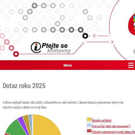
Menu
Dotaz roku 2025
Volíme nejlepší dotaz roku 2025, zúčastněte se naší ankety! Z deseti dotazů vyberte ten, který Vás
nejvíce zaujal, a dejte mu svůj hlas.
Želvušky na Měsíci
Proč se říká "platit jako mourovatej"?
Politický a ekonomický systém Nebe a Pe