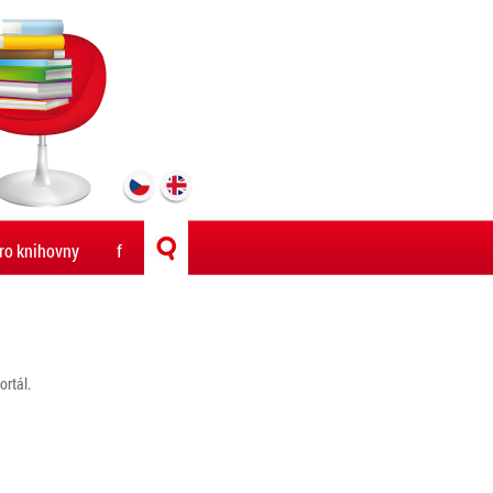
ro knihovny
f
rtál.