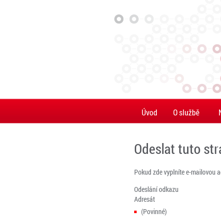
Úvod
O službě
Odeslat tuto st
Pokud zde vyplníte e-mailovou 
Odeslání odkazu
Adresát
(Povinné)