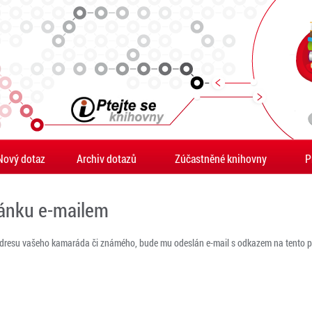
Nový dotaz
Archiv dotazů
Zúčastněné knihovny
P
ránku e-mailem
adresu vašeho kamaráda či známého, bude mu odeslán e-mail s odkazem na tento po