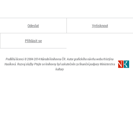
Odeslat
Vytisknout
Přihlásit se
Podléhá licenci
© 2004-2014
Národní knihovna ČR
. Autor grafického návrhu webu Kristýna
Hasíková.
Rozvoj služby Ptejte se knihovny byl uskutečněn za finanční podpory Ministerstva
kultury