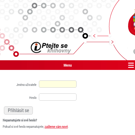
Menu
Jméno uživatele
Heslo
Nepamatujete si své heslo?
Pokud si své heslo nepamatujete,
zašleme vám nové
.