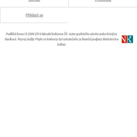
Přihlásit se
Podléhá licenci
© 2004-2014
Národní knihovna ČR
. Autor grafického návrhu webu Kristýna
Hasíková.
Rozvoj služby Ptejte se knihovny byl uskutečněn za finanční podpory Ministerstva
kultury