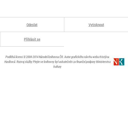
Odeslat
Vytisknout
Přihlásit se
Podléhá licenci
© 2004-2014
Národní knihovna ČR
. Autor grafického návrhu webu Kristýna
Hasíková.
Rozvoj služby Ptejte se knihovny byl uskutečněn za finanční podpory Ministerstva
kultury