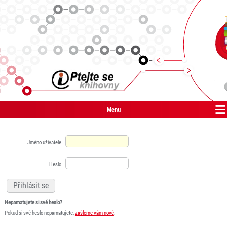
Menu
Jméno uživatele
Heslo
Nepamatujete si své heslo?
Pokud si své heslo nepamatujete,
zašleme vám nové
.