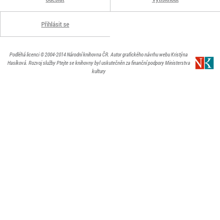
Přihlásit se
Podléhá licenci
© 2004-2014
Národní knihovna ČR
. Autor grafického návrhu webu Kristýna
Hasíková.
Rozvoj služby Ptejte se knihovny byl uskutečněn za finanční podpory Ministerstva
kultury