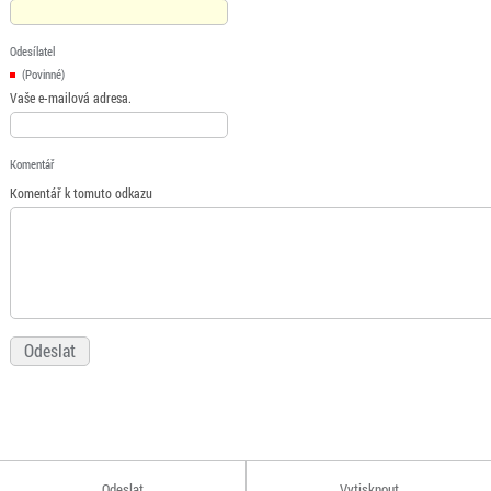
Odesílatel
(Povinné)
Vaše e-mailová adresa.
Komentář
Komentář k tomuto odkazu
Odeslat
Vytisknout