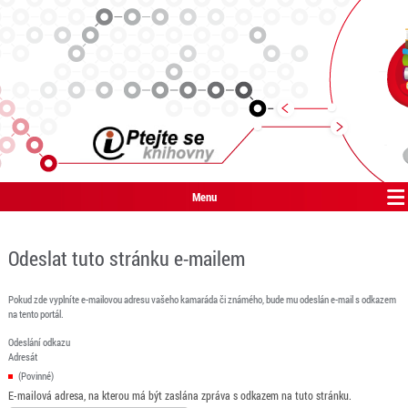
Menu
Odeslat tuto stránku e-mailem
Pokud zde vyplníte e-mailovou adresu vašeho kamaráda či známého, bude mu odeslán e-mail s odkazem
na tento portál.
Odeslání odkazu
Adresát
(Povinné)
E-mailová adresa, na kterou má být zaslána zpráva s odkazem na tuto stránku.