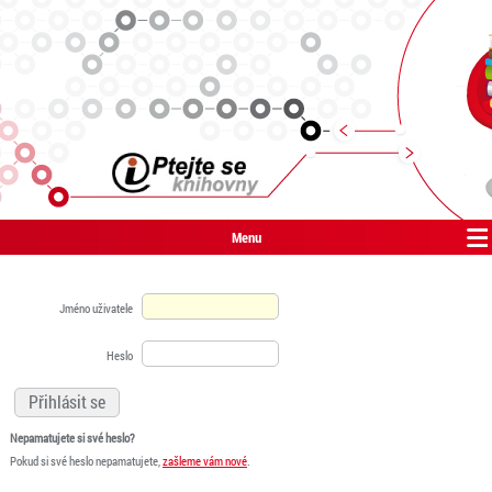
Menu
Jméno uživatele
Heslo
Nepamatujete si své heslo?
Pokud si své heslo nepamatujete,
zašleme vám nové
.