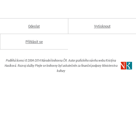
Odeslat
Vytisknout
Přihlásit se
Podléhá licenci
© 2004-2014
Národní knihovna ČR
. Autor grafického návrhu webu Kristýna
Hasíková.
Rozvoj služby Ptejte se knihovny byl uskutečněn za finanční podpory Ministerstva
kultury