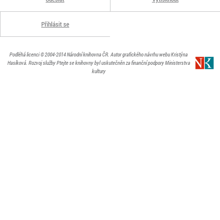
Přihlásit se
Podléhá licenci
© 2004-2014
Národní knihovna ČR
. Autor grafického návrhu webu Kristýna
Hasíková.
Rozvoj služby Ptejte se knihovny byl uskutečněn za finanční podpory Ministerstva
kultury