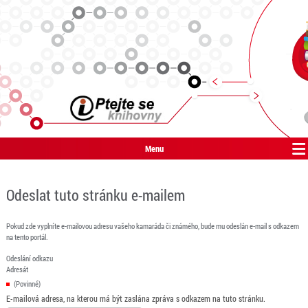
Menu
Odeslat tuto stránku e-mailem
Pokud zde vyplníte e-mailovou adresu vašeho kamaráda či známého, bude mu odeslán e-mail s odkazem
na tento portál.
Odeslání odkazu
Adresát
(Povinné)
E-mailová adresa, na kterou má být zaslána zpráva s odkazem na tuto stránku.