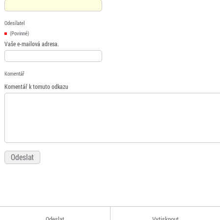
Odesílatel
(Povinné)
Vaše e-mailová adresa.
Komentář
Komentář k tomuto odkazu
Odeslat
Vytisknout