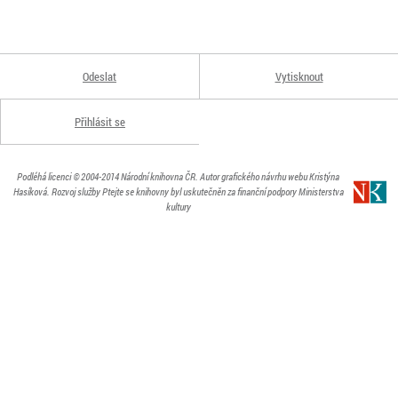
Odeslat
Vytisknout
Přihlásit se
Podléhá licenci
© 2004-2014
Národní knihovna ČR
. Autor grafického návrhu webu Kristýna
Hasíková.
Rozvoj služby Ptejte se knihovny byl uskutečněn za finanční podpory Ministerstva
kultury