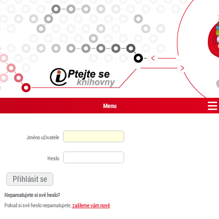
Menu
Jméno uživatele
Heslo
Nepamatujete si své heslo?
Pokud si své heslo nepamatujete,
zašleme vám nové
.