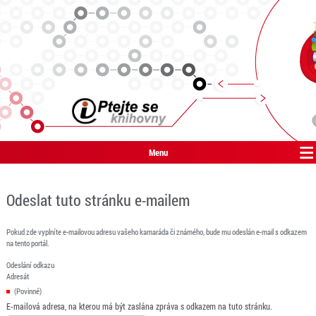
Menu
Odeslat tuto stránku e-mailem
Pokud zde vyplníte e-mailovou adresu vašeho kamaráda či známého, bude mu odeslán e-mail s odkazem
na tento portál.
Odeslání odkazu
Adresát
(Povinné)
E-mailová adresa, na kterou má být zaslána zpráva s odkazem na tuto stránku.