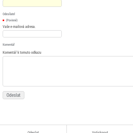
Odesílatel
(Povinné)
Vaše e-mailová adresa.
Komentář
Komentář k tomuto odkazu
Odeslat
Vytisknout