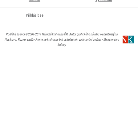
Přihlásit se
Podléhá licenci
© 2004-2014
Národní knihovna ČR
. Autor grafického návrhu webu Kristýna
Hasíková.
Rozvoj služby Ptejte se knihovny byl uskutečněn za finanční podpory Ministerstva
kultury