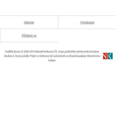
Odeslat
Vytisknout
Přihlásit se
Podléhá licenci
© 2004-2014
Národní knihovna ČR
. Autor grafického návrhu webu Kristýna
Hasíková.
Rozvoj služby Ptejte se knihovny byl uskutečněn za finanční podpory Ministerstva
kultury