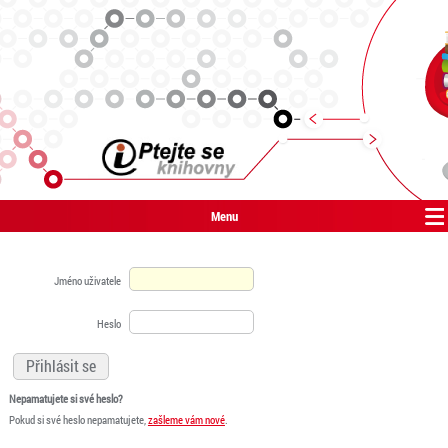
Menu
Jméno uživatele
Heslo
Nepamatujete si své heslo?
Pokud si své heslo nepamatujete,
zašleme vám nové
.