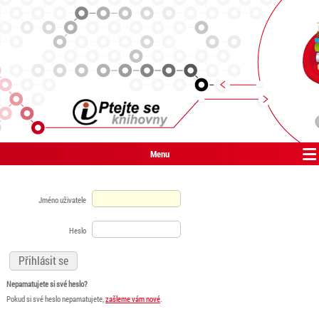
Menu
Jméno uživatele
Heslo
Nepamatujete si své heslo?
Pokud si své heslo nepamatujete,
zašleme vám nové
.