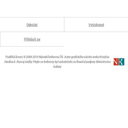
Odeslat
Vytisknout
Přihlásit se
Podléhá licenci
© 2004-2014
Národní knihovna ČR
. Autor grafického návrhu webu Kristýna
Hasíková.
Rozvoj služby Ptejte se knihovny byl uskutečněn za finanční podpory Ministerstva
kultury