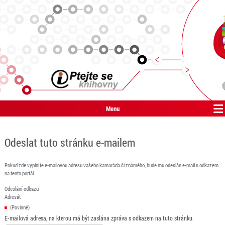
Menu
Odeslat tuto stránku e-mailem
Pokud zde vyplníte e-mailovou adresu vašeho kamaráda či známého, bude mu odeslán e-mail s odkazem
na tento portál.
Odeslání odkazu
Adresát
(Povinné)
E-mailová adresa, na kterou má být zaslána zpráva s odkazem na tuto stránku.