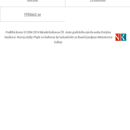
Přihlásit se
Podléhá licenci
© 2004-2014
Národní knihovna ČR
. Autor grafického návrhu webu Kristýna
Hasíková.
Rozvoj služby Ptejte se knihovny byl uskutečněn za finanční podpory Ministerstva
kultury