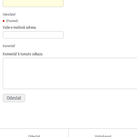
Odesílatel
(Povinné)
Vaše e-mailová adresa.
Komentář
Komentář k tomuto odkazu
Odeslat
Vytisknout