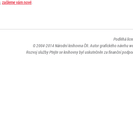
e,
zašleme vám nové
.
Podléhá lic
© 2004-2014
Národní knihovna ČR
. Autor grafického návrhu w
Rozvoj služby Ptejte se knihovny byl uskutečněn za finanční podpor