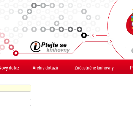
Nový dotaz
Archiv dotazů
Zúčastněné knihovny
P