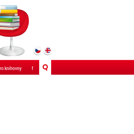
ro knihovny
f