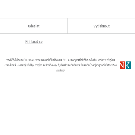
Odeslat
Vytisknout
Přihlásit se
Podléhá licenci
© 2004-2014
Národní knihovna ČR
. Autor grafického návrhu webu Kristýna
Hasíková.
Rozvoj služby Ptejte se knihovny byl uskutečněn za finanční podpory Ministerstva
kultury