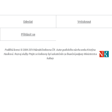
Odeslat
Vytisknout
Přihlásit se
Podléhá licenci
© 2004-2014
Národní knihovna ČR
. Autor grafického návrhu webu Kristýna
Hasíková.
Rozvoj služby Ptejte se knihovny byl uskutečněn za finanční podpory Ministerstva
kultury