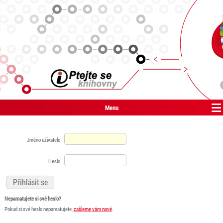
Menu
Jméno uživatele
Heslo
Nepamatujete si své heslo?
Pokud si své heslo nepamatujete,
zašleme vám nové
.