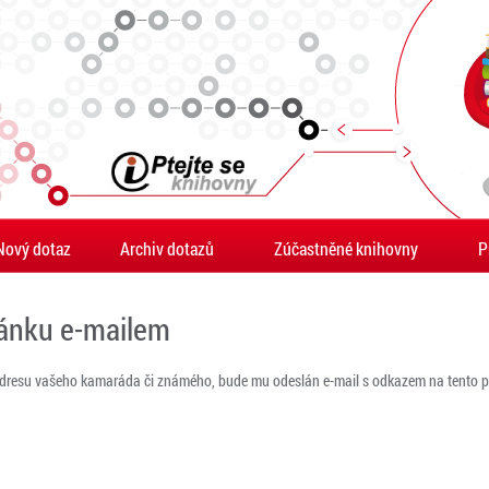
Nový dotaz
Archiv dotazů
Zúčastněné knihovny
P
ránku e-mailem
adresu vašeho kamaráda či známého, bude mu odeslán e-mail s odkazem na tento po