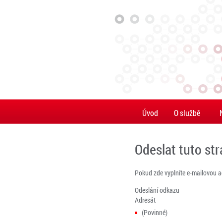
Úvod
O službě
Odeslat tuto st
Pokud zde vyplníte e-mailovou 
Odeslání odkazu
Adresát
(Povinné)