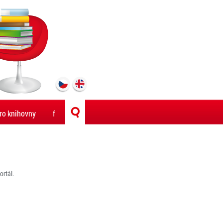
ro knihovny
f
rtál.