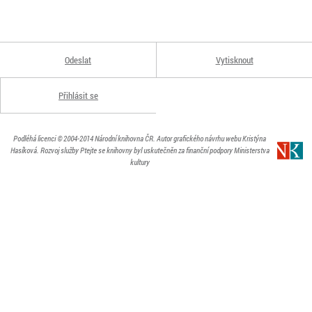
Odeslat
Vytisknout
Přihlásit se
Podléhá licenci
© 2004-2014
Národní knihovna ČR
. Autor grafického návrhu webu Kristýna
Hasíková.
Rozvoj služby Ptejte se knihovny byl uskutečněn za finanční podpory Ministerstva
kultury