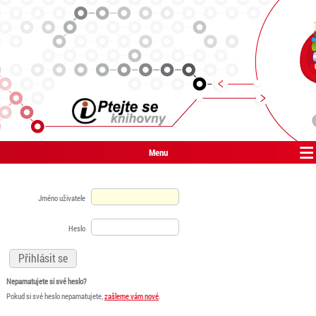
Menu
Jméno uživatele
Heslo
Nepamatujete si své heslo?
Pokud si své heslo nepamatujete,
zašleme vám nové
.