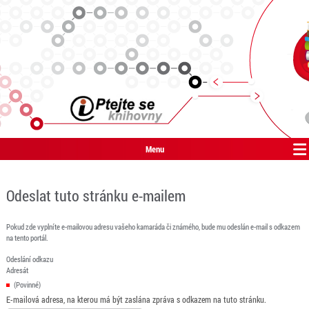
Menu
Odeslat tuto stránku e-mailem
Pokud zde vyplníte e-mailovou adresu vašeho kamaráda či známého, bude mu odeslán e-mail s odkazem
na tento portál.
Odeslání odkazu
Adresát
(Povinné)
E-mailová adresa, na kterou má být zaslána zpráva s odkazem na tuto stránku.