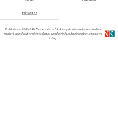
Přihlásit se
Podléhá licenci
© 2004-2014
Národní knihovna ČR
. Autor grafického návrhu webu Kristýna
Hasíková.
Rozvoj služby Ptejte se knihovny byl uskutečněn za finanční podpory Ministerstva
kultury