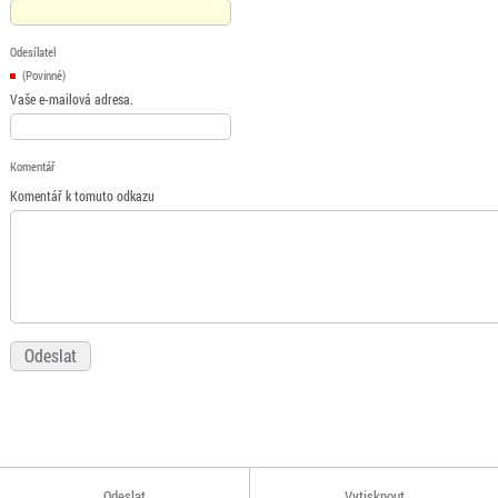
Odesílatel
(Povinné)
Vaše e-mailová adresa.
Komentář
Komentář k tomuto odkazu
Odeslat
Vytisknout