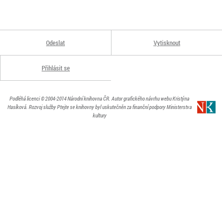
Odeslat
Vytisknout
Přihlásit se
Podléhá licenci
© 2004-2014
Národní knihovna ČR
. Autor grafického návrhu webu Kristýna
Hasíková.
Rozvoj služby Ptejte se knihovny byl uskutečněn za finanční podpory Ministerstva
kultury