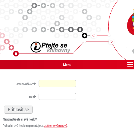
Menu
Jméno uživatele
Heslo
Nepamatujete si své heslo?
Pokud si své heslo nepamatujete,
zašleme vám nové
.