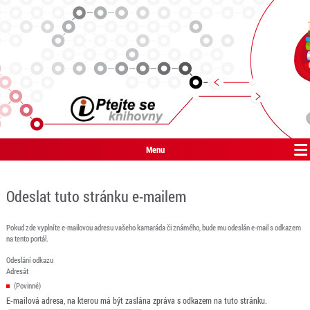
Menu
Odeslat tuto stránku e-mailem
Pokud zde vyplníte e-mailovou adresu vašeho kamaráda či známého, bude mu odeslán e-mail s odkazem
na tento portál.
Odeslání odkazu
Adresát
(Povinné)
E-mailová adresa, na kterou má být zaslána zpráva s odkazem na tuto stránku.