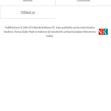
Přihlásit se
Podléhá licenci
© 2004-2014
Národní knihovna ČR
. Autor grafického návrhu webu Kristýna
Hasíková.
Rozvoj služby Ptejte se knihovny byl uskutečněn za finanční podpory Ministerstva
kultury