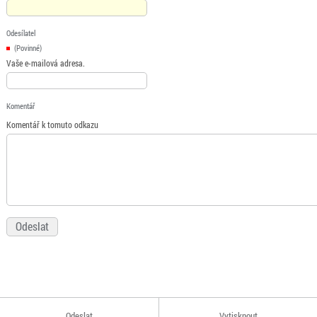
Odesílatel
(Povinné)
Vaše e-mailová adresa.
Komentář
Komentář k tomuto odkazu
Odeslat
Vytisknout