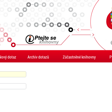
Nový dotaz
Archiv dotazů
Zúčastněné knihovny
P