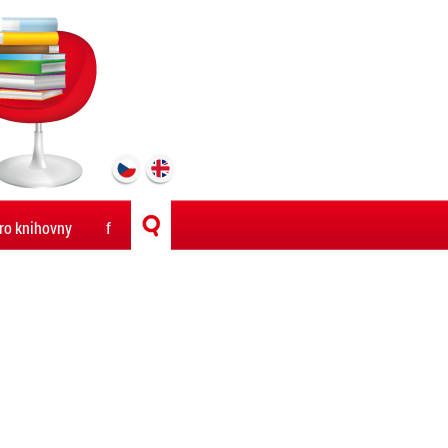
ro knihovny
f