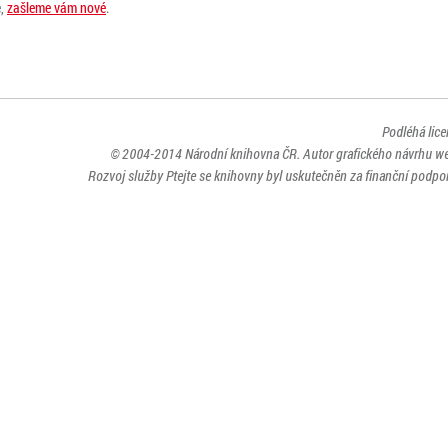
e,
zašleme vám nové
.
Podléhá lic
© 2004-2014
Národní knihovna ČR
. Autor grafického návrhu w
Rozvoj služby Ptejte se knihovny byl uskutečněn za finanční podpor