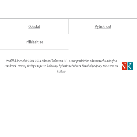
Odeslat
Vytisknout
Přihlásit se
Podléhá licenci
© 2004-2014
Národní knihovna ČR
. Autor grafického návrhu webu Kristýna
Hasíková.
Rozvoj služby Ptejte se knihovny byl uskutečněn za finanční podpory Ministerstva
kultury