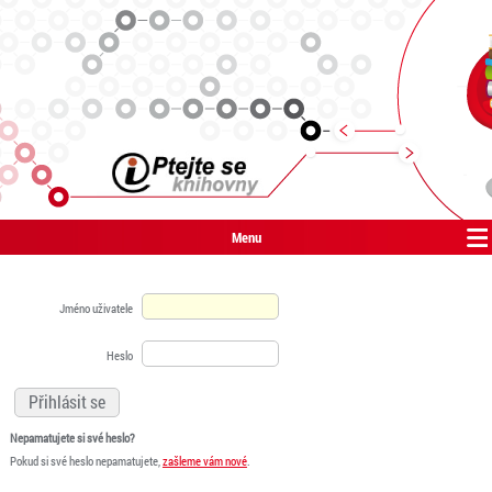
Menu
Jméno uživatele
Heslo
Nepamatujete si své heslo?
Pokud si své heslo nepamatujete,
zašleme vám nové
.