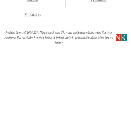
Přihlásit se
Podléhá licenci
© 2004-2014
Národní knihovna ČR
. Autor grafického návrhu webu Kristýna
Hasíková.
Rozvoj služby Ptejte se knihovny byl uskutečněn za finanční podpory Ministerstva
kultury