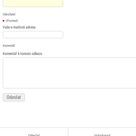
Odesílatel
(Povinné)
Vaše e-mailová adresa.
Komentář
Komentář k tomuto odkazu
Odeslat
Vytisknout