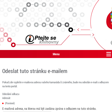
Menu
Odeslat tuto stránku e-mailem
Pokud zde vyplníte e-mailovou adresu vašeho kamaráda či známého, bude mu odeslán e-mail s odkazem
na tento portál.
Odeslání odkazu
Adresát
(Povinné)
E-mailová adresa, na kterou má být zaslána zpráva s odkazem na tuto stránku.