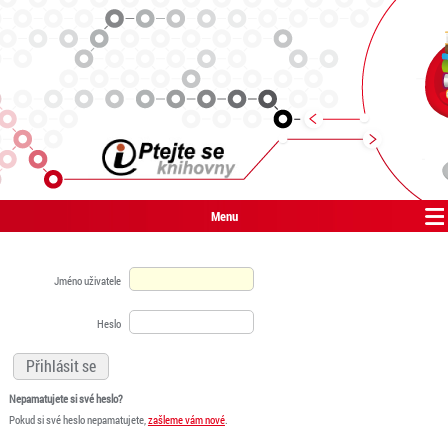
Menu
Jméno uživatele
Heslo
Nepamatujete si své heslo?
Pokud si své heslo nepamatujete,
zašleme vám nové
.