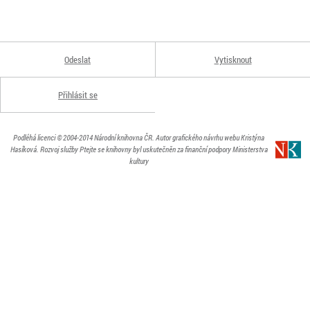
Odeslat
Vytisknout
Přihlásit se
Podléhá licenci
© 2004-2014
Národní knihovna ČR
. Autor grafického návrhu webu Kristýna
Hasíková.
Rozvoj služby Ptejte se knihovny byl uskutečněn za finanční podpory Ministerstva
kultury