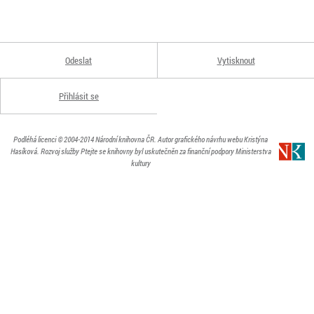
Odeslat
Vytisknout
Přihlásit se
Podléhá licenci
© 2004-2014
Národní knihovna ČR
. Autor grafického návrhu webu Kristýna
Hasíková.
Rozvoj služby Ptejte se knihovny byl uskutečněn za finanční podpory Ministerstva
kultury