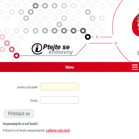
Menu
Jméno uživatele
Heslo
Nepamatujete si své heslo?
Pokud si své heslo nepamatujete,
zašleme vám nové
.