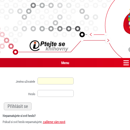
Menu
Jméno uživatele
Heslo
Nepamatujete si své heslo?
Pokud si své heslo nepamatujete,
zašleme vám nové
.