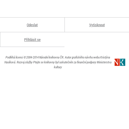
Odeslat
Vytisknout
Přihlásit se
Podléhá licenci
© 2004-2014
Národní knihovna ČR
. Autor grafického návrhu webu Kristýna
Hasíková.
Rozvoj služby Ptejte se knihovny byl uskutečněn za finanční podpory Ministerstva
kultury