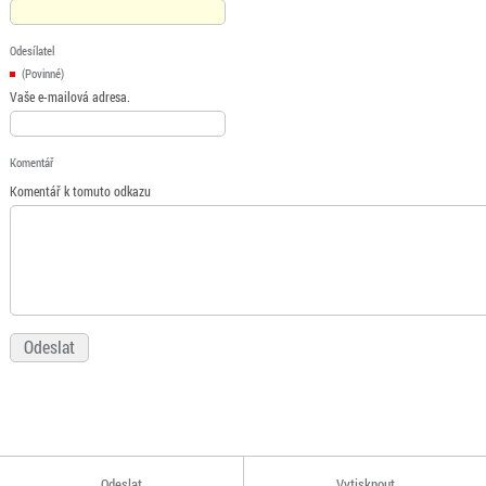
Odesílatel
(Povinné)
Vaše e-mailová adresa.
Komentář
Komentář k tomuto odkazu
Odeslat
Vytisknout