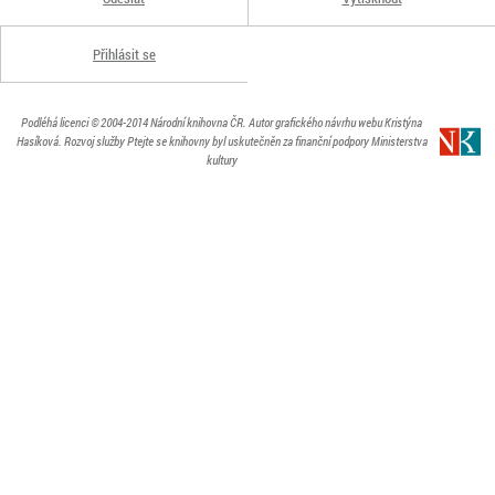
Přihlásit se
Podléhá licenci
© 2004-2014
Národní knihovna ČR
. Autor grafického návrhu webu Kristýna
Hasíková.
Rozvoj služby Ptejte se knihovny byl uskutečněn za finanční podpory Ministerstva
kultury