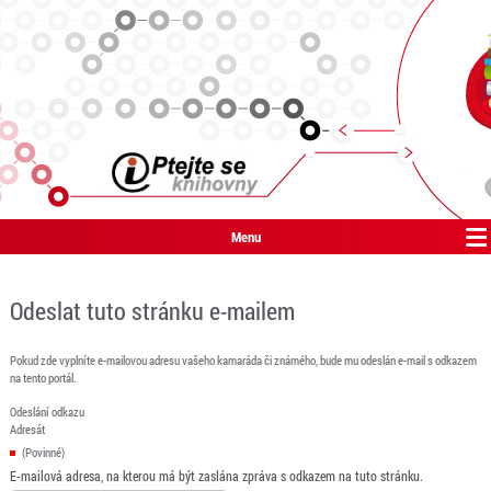
Menu
Odeslat tuto stránku e-mailem
Pokud zde vyplníte e-mailovou adresu vašeho kamaráda či známého, bude mu odeslán e-mail s odkazem
na tento portál.
Odeslání odkazu
Adresát
(Povinné)
E-mailová adresa, na kterou má být zaslána zpráva s odkazem na tuto stránku.