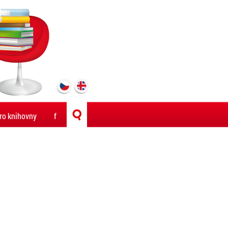
ro knihovny
f