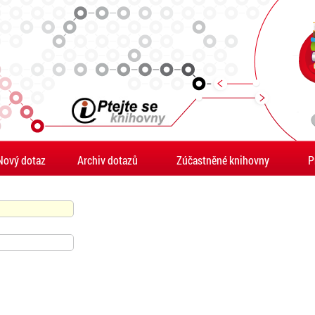
Nový dotaz
Archiv dotazů
Zúčastněné knihovny
P