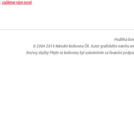
e,
zašleme vám nové
.
Podléhá lic
© 2004-2014
Národní knihovna ČR
. Autor grafického návrhu w
Rozvoj služby Ptejte se knihovny byl uskutečněn za finanční podpor