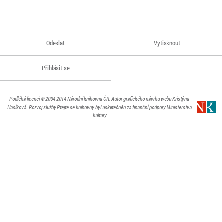
Odeslat
Vytisknout
Přihlásit se
Podléhá licenci
© 2004-2014
Národní knihovna ČR
. Autor grafického návrhu webu Kristýna
Hasíková.
Rozvoj služby Ptejte se knihovny byl uskutečněn za finanční podpory Ministerstva
kultury