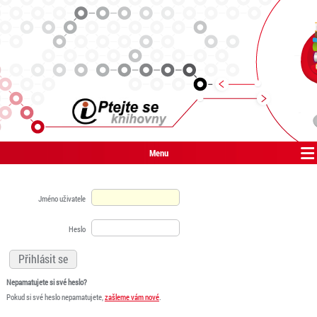
Menu
Jméno uživatele
Heslo
Nepamatujete si své heslo?
Pokud si své heslo nepamatujete,
zašleme vám nové
.