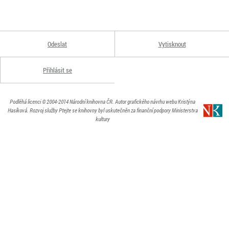
Odeslat
Vytisknout
Přihlásit se
Podléhá licenci
© 2004-2014
Národní knihovna ČR
. Autor grafického návrhu webu Kristýna
Hasíková.
Rozvoj služby Ptejte se knihovny byl uskutečněn za finanční podpory Ministerstva
kultury