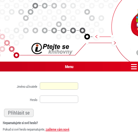
Menu
Jméno uživatele
Heslo
Nepamatujete si své heslo?
Pokud si své heslo nepamatujete,
zašleme vám nové
.