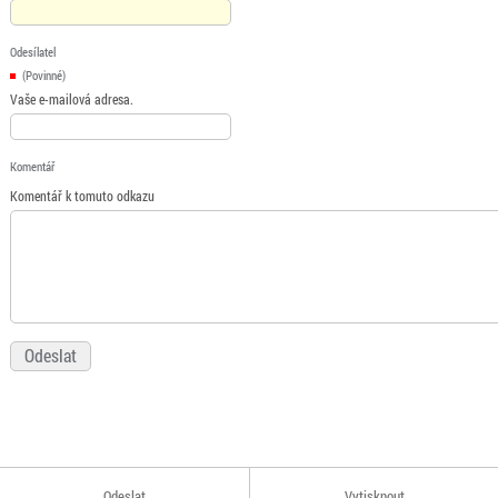
Odesílatel
(Povinné)
Vaše e-mailová adresa.
Komentář
Komentář k tomuto odkazu
Odeslat
Vytisknout