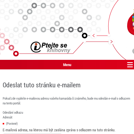
Menu
Odeslat tuto stránku e-mailem
Pokud zde vyplníte e-mailovou adresu vašeho kamaráda či známého, bude mu odeslán e-mail s odkazem
na tento portál.
Odeslání odkazu
Adresát
(Povinné)
E-mailová adresa, na kterou má být zaslána zpráva s odkazem na tuto stránku.