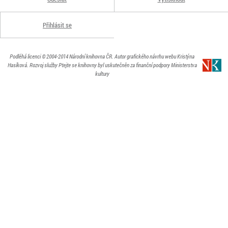
Přihlásit se
Podléhá licenci
© 2004-2014
Národní knihovna ČR
. Autor grafického návrhu webu Kristýna
Hasíková.
Rozvoj služby Ptejte se knihovny byl uskutečněn za finanční podpory Ministerstva
kultury