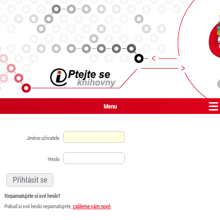
Menu
Jméno uživatele
Heslo
Nepamatujete si své heslo?
Pokud si své heslo nepamatujete,
zašleme vám nové
.