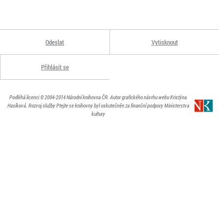
Odeslat
Vytisknout
Přihlásit se
Podléhá licenci
© 2004-2014
Národní knihovna ČR
. Autor grafického návrhu webu Kristýna
Hasíková.
Rozvoj služby Ptejte se knihovny byl uskutečněn za finanční podpory Ministerstva
kultury