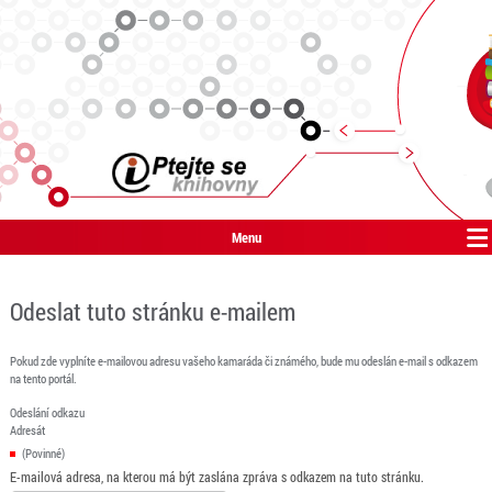
Menu
Odeslat tuto stránku e-mailem
Pokud zde vyplníte e-mailovou adresu vašeho kamaráda či známého, bude mu odeslán e-mail s odkazem
na tento portál.
Odeslání odkazu
Adresát
(Povinné)
E-mailová adresa, na kterou má být zaslána zpráva s odkazem na tuto stránku.