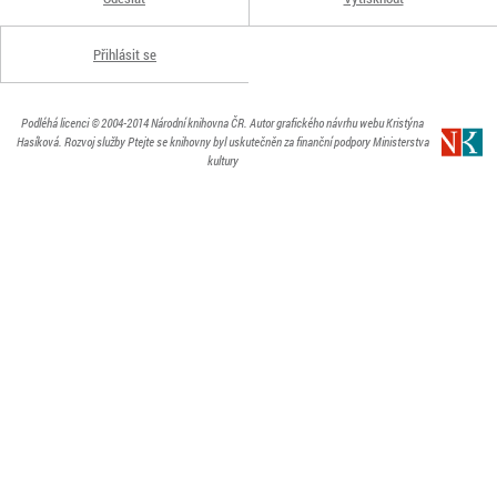
Přihlásit se
Podléhá licenci
© 2004-2014
Národní knihovna ČR
. Autor grafického návrhu webu Kristýna
Hasíková.
Rozvoj služby Ptejte se knihovny byl uskutečněn za finanční podpory Ministerstva
kultury