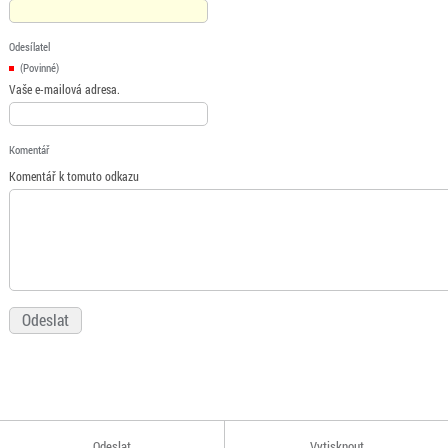
Odesílatel
(Povinné)
Vaše e-mailová adresa.
Komentář
Komentář k tomuto odkazu
Odeslat
Vytisknout