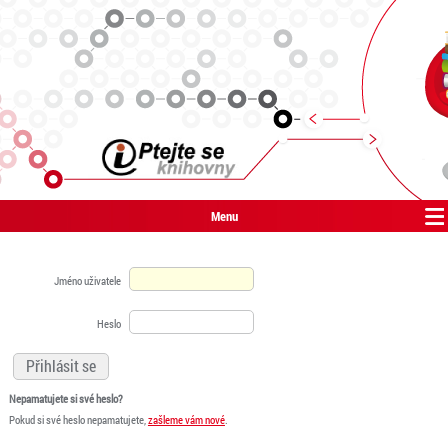
Menu
Jméno uživatele
Heslo
Nepamatujete si své heslo?
Pokud si své heslo nepamatujete,
zašleme vám nové
.