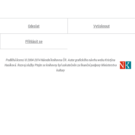
Odeslat
Vytisknout
Přihlásit se
Podléhá licenci
© 2004-2014
Národní knihovna ČR
. Autor grafického návrhu webu Kristýna
Hasíková.
Rozvoj služby Ptejte se knihovny byl uskutečněn za finanční podpory Ministerstva
kultury