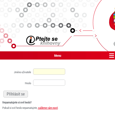
Menu
Jméno uživatele
Heslo
Nepamatujete si své heslo?
Pokud si své heslo nepamatujete,
zašleme vám nové
.