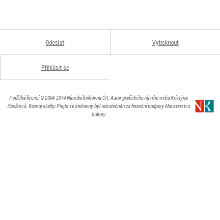
Odeslat
Vytisknout
Přihlásit se
Podléhá licenci
© 2004-2014
Národní knihovna ČR
. Autor grafického návrhu webu Kristýna
Hasíková.
Rozvoj služby Ptejte se knihovny byl uskutečněn za finanční podpory Ministerstva
kultury