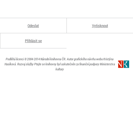
Odeslat
Vytisknout
Přihlásit se
Podléhá licenci
© 2004-2014
Národní knihovna ČR
. Autor grafického návrhu webu Kristýna
Hasíková.
Rozvoj služby Ptejte se knihovny byl uskutečněn za finanční podpory Ministerstva
kultury