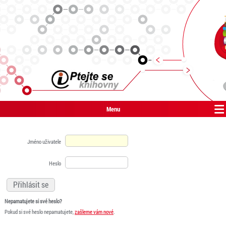
Menu
Jméno uživatele
Heslo
Nepamatujete si své heslo?
Pokud si své heslo nepamatujete,
zašleme vám nové
.