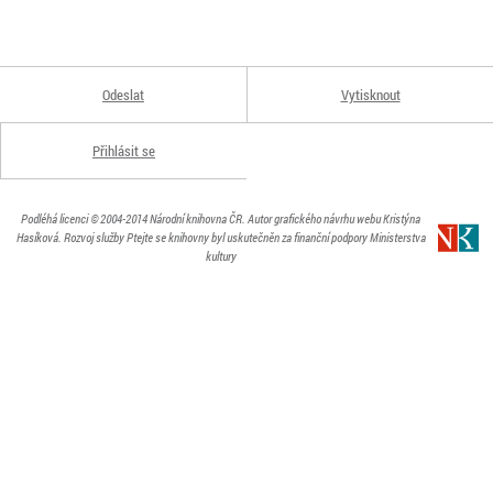
Odeslat
Vytisknout
Přihlásit se
Podléhá licenci
© 2004-2014
Národní knihovna ČR
. Autor grafického návrhu webu Kristýna
Hasíková.
Rozvoj služby Ptejte se knihovny byl uskutečněn za finanční podpory Ministerstva
kultury