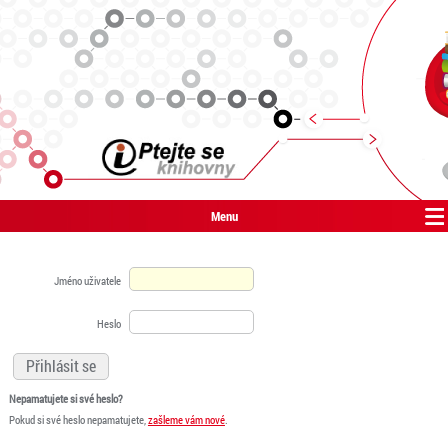
Menu
Jméno uživatele
Heslo
Nepamatujete si své heslo?
Pokud si své heslo nepamatujete,
zašleme vám nové
.