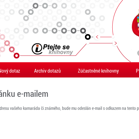
Nový dotaz
Archiv dotazů
Zúčastněné knihovny
P
ránku e-mailem
adresu vašeho kamaráda či známého, bude mu odeslán e-mail s odkazem na tento po