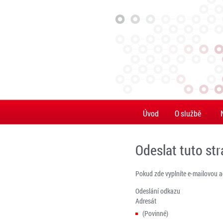
Úvod
O službě
Odeslat tuto st
Pokud zde vyplníte e-mailovou 
Odeslání odkazu
Adresát
(Povinné)