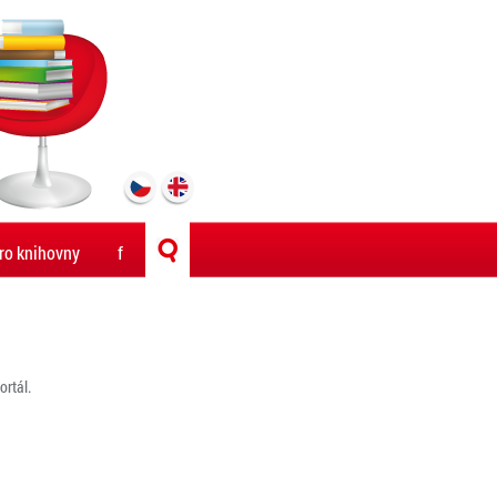
ro knihovny
f
rtál.