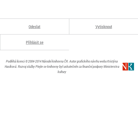
Odeslat
Vytisknout
Přihlásit se
Podléhá licenci
© 2004-2014
Národní knihovna ČR
. Autor grafického návrhu webu Kristýna
Hasíková.
Rozvoj služby Ptejte se knihovny byl uskutečněn za finanční podpory Ministerstva
kultury