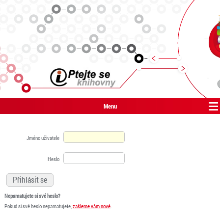
Menu
Jméno uživatele
Heslo
Nepamatujete si své heslo?
Pokud si své heslo nepamatujete,
zašleme vám nové
.