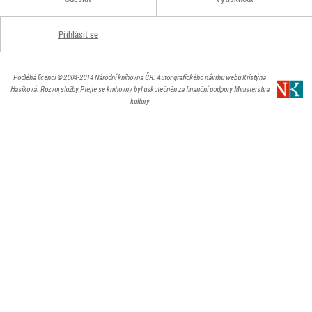
Přihlásit se
Podléhá licenci
© 2004-2014
Národní knihovna ČR
. Autor grafického návrhu webu Kristýna
Hasíková.
Rozvoj služby Ptejte se knihovny byl uskutečněn za finanční podpory Ministerstva
kultury