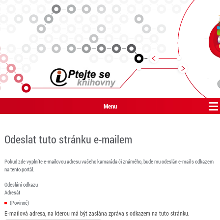
Menu
Odeslat tuto stránku e-mailem
Pokud zde vyplníte e-mailovou adresu vašeho kamaráda či známého, bude mu odeslán e-mail s odkazem
na tento portál.
Odeslání odkazu
Adresát
(Povinné)
E-mailová adresa, na kterou má být zaslána zpráva s odkazem na tuto stránku.