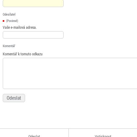
Odesílatel
(Povinné)
Vaše e-mailová adresa.
Komentář
Komentář k tomuto odkazu
Odeslat
Vytisknout