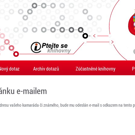
Nový dotaz
Archiv dotazů
Zúčastněné knihovny
P
ránku e-mailem
adresu vašeho kamaráda či známého, bude mu odeslán e-mail s odkazem na tento po