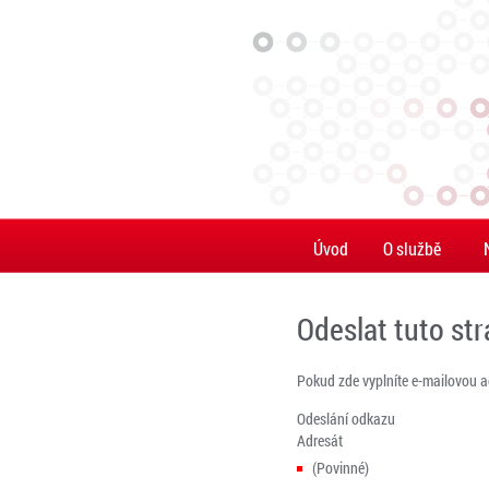
Úvod
O službě
Odeslat tuto st
Pokud zde vyplníte e-mailovou 
Odeslání odkazu
Adresát
(Povinné)