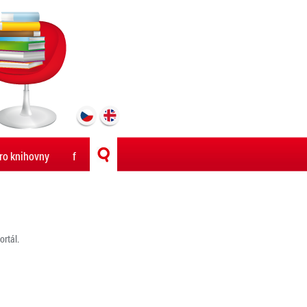
ro knihovny
f
rtál.